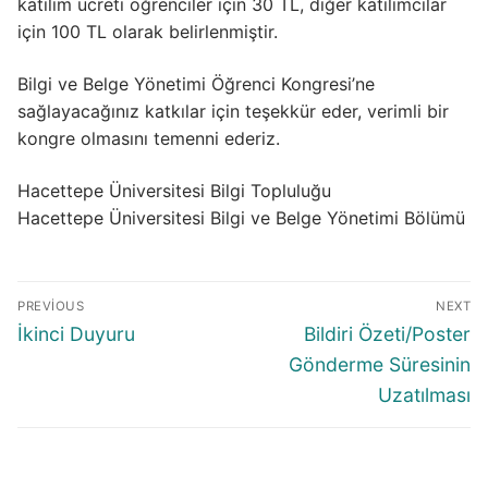
katılım ücreti öğrenciler için 30 TL, diğer katılımcılar
için 100 TL olarak belirlenmiştir.
Bilgi ve Belge Yönetimi Öğrenci Kongresi’ne
sağlayacağınız katkılar için teşekkür eder, verimli bir
kongre olmasını temenni ederiz.
Hacettepe Üniversitesi Bilgi Topluluğu
Hacettepe Üniversitesi Bilgi ve Belge Yönetimi Bölümü
Yazı
PREVIOUS
NEXT
gezinmesi
Previous
Next
İkinci Duyuru
Bildiri Özeti/Poster
post:
post:
Gönderme Süresinin
Uzatılması